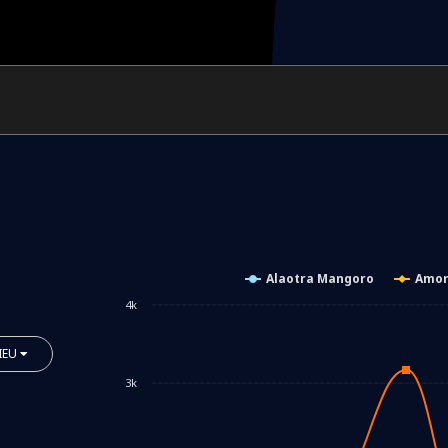
Alaotra Mangoro
Amor
4k
IEU
3k