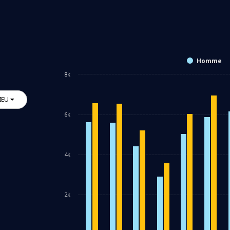
Homme
8k
IEU
6k
4k
2k