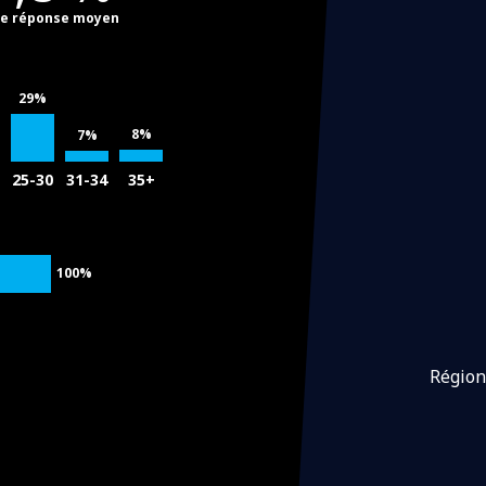
de réponse moyen
29%
8%
7%
25-30
31-34
35+
100%
Région