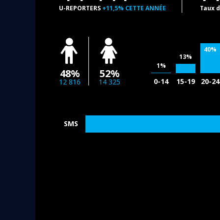
U-REPORTERS
+11,5% CETTE ANNÉE
Taux 
40%
13%
1%
48%
52%
0-14
15-19
20-24
12 816
14 325
SMS