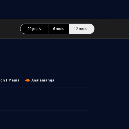
90 jours
6 mois
12 mois
on I Mania
Analamanga