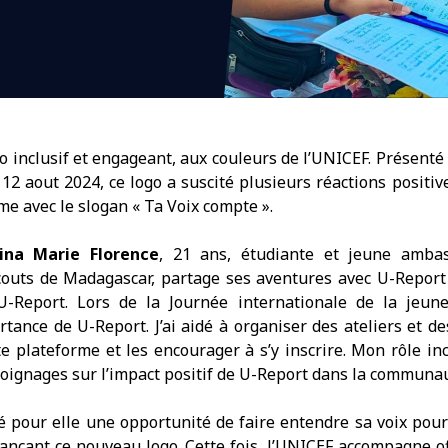
 inclusif et engageant, aux couleurs de l’UNICEF. Présenté o
 12 aout 2024, ce logo a suscité plusieurs réactions positi
me avec le slogan « Ta Voix compte ».
na Marie Florence
, 21 ans, étudiante et jeune amba
 Scouts de Madagascar, partage ses aventures avec U-Report
U-Report. Lors de la Journée internationale de la jeunes
ortance de U-Report. J’ai aidé à organiser des ateliers et d
e plateforme et les encourager à s’y inscrire. Mon rôle in
oignages sur l’impact positif de U-Report dans la communau
é pour elle une opportunité de faire entendre sa voix pour
ançant ce nouveau logo. Cette fois, l’UNICEF accompagne o